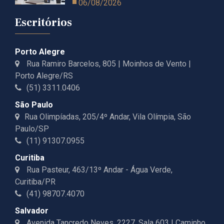
06/08/2026
Escritórios
Porto Alegre
Rua Ramiro Barcelos, 805 | Moinhos de Vento |
Porto Alegre/RS
(51) 3311.0406
São Paulo
Rua Olimpíadas, 205/4º Andar, Vila Olímpia, São
Paulo/SP
(11) 91307.0955
Curitiba
Rua Pasteur, 463/13º Andar - Água Verde,
Curitiba/PR
(41) 98707.4070
Salvador
Avenida Tancredo Neves, 2227, Sala 603 | Caminho