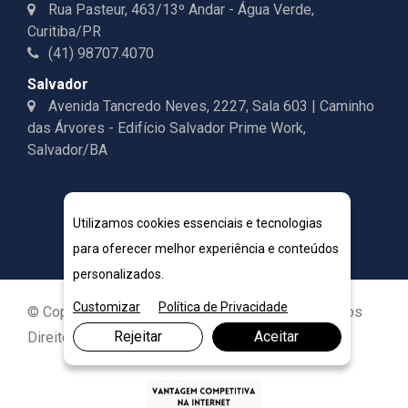
Rua Pasteur, 463/13º Andar - Água Verde,
Curitiba/PR
(41) 98707.4070
Salvador
Avenida Tancredo Neves, 2227, Sala 603 | Caminho
das Árvores - Edifício Salvador Prime Work,
Salvador/BA
Utilizamos cookies essenciais e tecnologias
para oferecer melhor experiência e conteúdos
personalizados.
Customizar
Política de Privacidade
© Copyright 2026. DIVIA Marketing Digital. Todos os
Rejeitar
Aceitar
Direitos Reservados