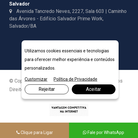
Salvador
Avenida Tancredo Neves, 2227, Sala 603 | Caminho
das Árvores - Edifício Salvador Prime Work,
Salvador/BA
Utilizamos cookies essenciais e tecnologias
para oferecer melhor experiência e conteúdos
personalizados.
Customizar
Política de Privacidade
© Copyright 2026. DIVIA Marketing Digital. Todos os
Rejeitar
Aceitar
Direitos Reservados
Clique para Ligar
Fale por WhatsApp