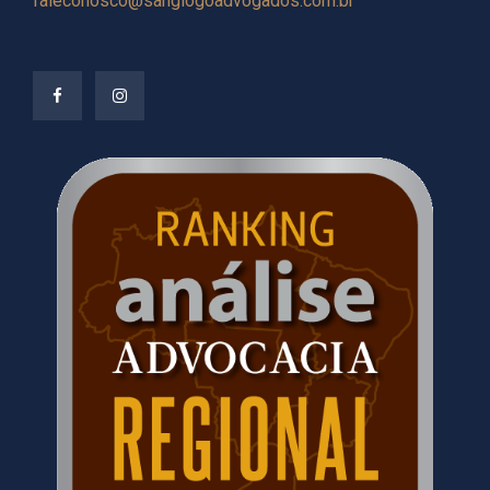
faleconosco@sangiogoadvogados.com.br