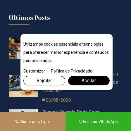
Ultimos Posts
Superendividamento: Quando É
Possível Renegociar Todas as
Utilizamos cookies essenciais e tecnologias
Dívidas?
para oferecer melhor experiência e conteúdos
personalizados.
06/08/2026
Customizar
Política de Privacidade
CAT: Quando a Empresa É Obrigada a
Rejeitar
Aceitar
Emitir a Comunicação de Acidente de
Trabalho?
06/08/2026
Burnout: Quando Pode Gerar
Afastamento ou Indenização?
Clique para Ligar
Fale por WhatsApp
06/08/2026