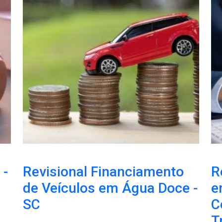
 -
Revisional Financiamento
R
de Veículos em Água Doce -
e
SC
C
T