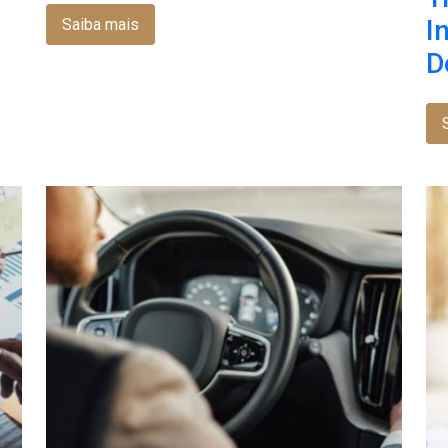
I
Saiba mais
D