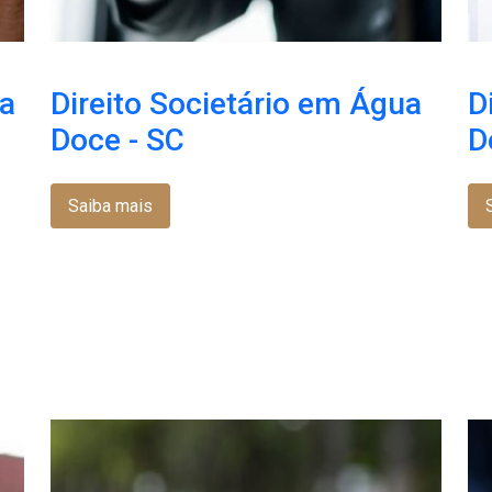
ua
Direito Societário em Água
D
Doce - SC
D
Saiba mais