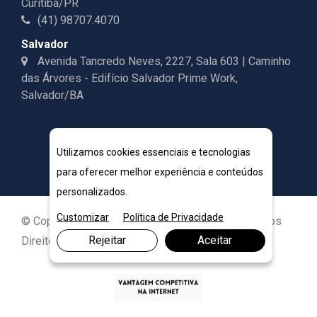
Curitiba/PR
(41) 98707.4070
Salvador
Avenida Tancredo Neves, 2227, Sala 603 | Caminho
das Árvores - Edifício Salvador Prime Work,
Salvador/BA
Utilizamos cookies essenciais e tecnologias
para oferecer melhor experiência e conteúdos
personalizados.
Customizar
Política de Privacidade
© Copyright 2026. DIVIA Marketing Digital. Todos os
Rejeitar
Aceitar
Direitos Reservados