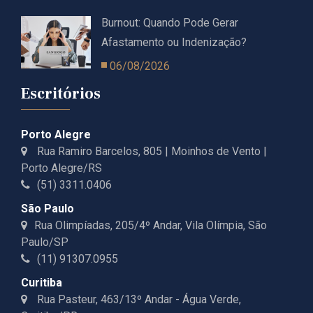
Burnout: Quando Pode Gerar
Afastamento ou Indenização?
06/08/2026
Escritórios
Porto Alegre
Rua Ramiro Barcelos, 805 | Moinhos de Vento |
Porto Alegre/RS
(51) 3311.0406
São Paulo
Rua Olimpíadas, 205/4º Andar, Vila Olímpia, São
Paulo/SP
(11) 91307.0955
Curitiba
Rua Pasteur, 463/13º Andar - Água Verde,