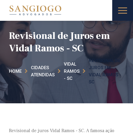
Revisional de Juros em
Vidal Ramos - SC
REVISIONAL DE
VIDAL
CIDADES
JUROS EM
HOME
RAMOS
ATENDIDAS
VIDAL RAMOS -
- SC
SC
Revisional de juros Vidal Ramos - SC. A famosa ação