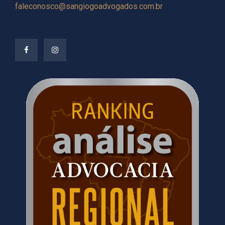
faleconosco@sangiogoadvogados.com.br