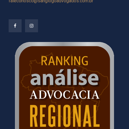
faleconosco@sangiogoadvogados.com.br