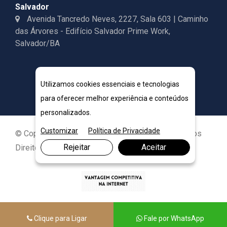
Salvador
Avenida Tancredo Neves, 2227, Sala 603 | Caminho
das Árvores - Edifício Salvador Prime Work,
Salvador/BA
Utilizamos cookies essenciais e tecnologias
para oferecer melhor experiência e conteúdos
personalizados.
Customizar
Política de Privacidade
© Copyright 2026. DIVIA Marketing Digital. Todos os
Rejeitar
Aceitar
Direitos Reservados
Clique para Ligar
Fale por WhatsApp