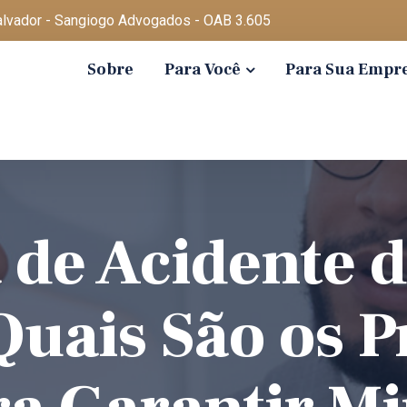
Salvador - Sangiogo Advogados - OAB 3.605
Sobre
Para Você
Para Sua Empr
 de Acidente 
Quais São os 