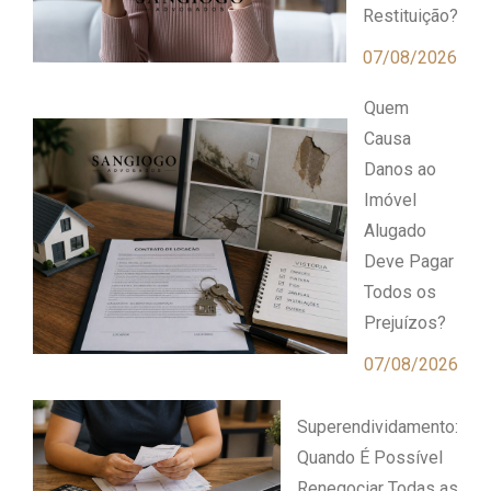
Restituição?
07/08/2026
Quem
Causa
Danos ao
Imóvel
Alugado
Deve Pagar
Todos os
Prejuízos?
07/08/2026
Superendividamento:
Quando É Possível
Renegociar Todas as