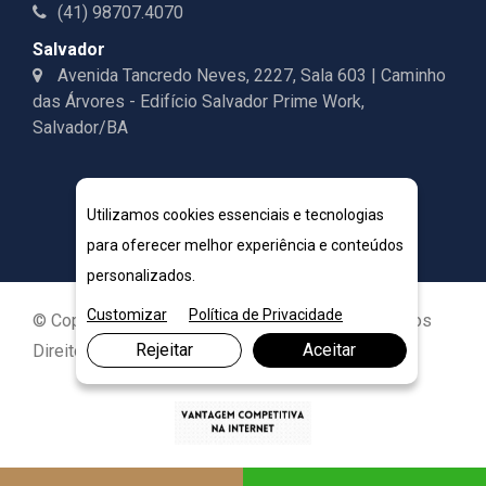
(41) 98707.4070
Salvador
Avenida Tancredo Neves, 2227, Sala 603 | Caminho
das Árvores - Edifício Salvador Prime Work,
Salvador/BA
Utilizamos cookies essenciais e tecnologias
para oferecer melhor experiência e conteúdos
personalizados.
Customizar
Política de Privacidade
© Copyright 2026. DIVIA Marketing Digital. Todos os
Rejeitar
Aceitar
Direitos Reservados