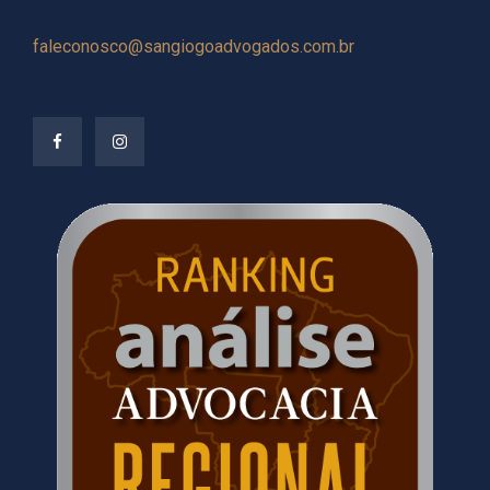
faleconosco@sangiogoadvogados.com.br