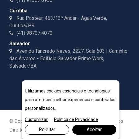
(11) 91307.0955
Curitiba
Rua Pasteur, 463/13º Andar - Água Verde,
Curitiba/PR
(41) 98707.4070
Salvador
Avenida Tancredo Neves, 2227, Sala 603 | Caminho
das Árvores - Edifício Salvador Prime Work,
Salvador/BA
Utilizamos cookies essenciais e tecnologias
para oferecer melhor experiência e conteúdos
personalizados.
Customizar
Política de Privacidade
© Copyright 2026. DIVIA Marketing Digital. Todos os
Rejeitar
Aceitar
Direitos Reservados