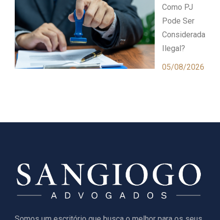
Como PJ
Pode Ser
Considerada
Ilegal?
05/08/2026
Somos um escritório que busca o melhor para os seus