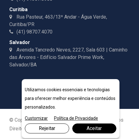
Curitiba
Rua Pasteur, 463/13º Andar - Água Verde,
Curitiba/PR
(41) 98707.4070
Salvador
Avenida Tancredo Neves, 2227, Sala 603 | Caminho
das Árvores - Edifício Salvador Prime Work,
Salvador/BA
Utilizamos cookies essenciais e tecnologias
para oferecer melhor experiência e conteúdos
personalizados.
Customizar
Política de Privacidade
© Copyright 2026. DIVIA Marketing Digital. Todos os
Rejeitar
Aceitar
Direitos Reservados