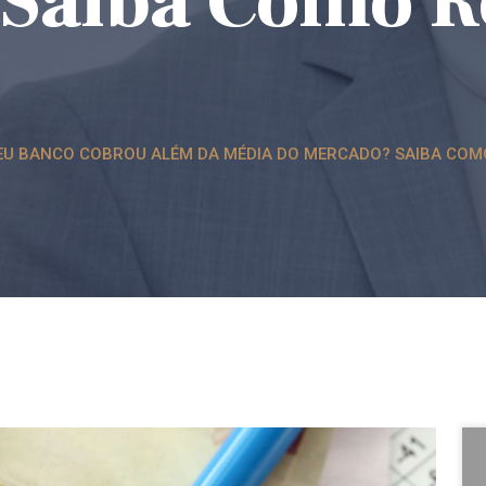
Saiba Como Re
 SEU BANCO COBROU ALÉM DA MÉDIA DO MERCADO? SAIBA CO